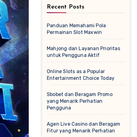
Recent Posts
Panduan Memahami Pola
Permainan Slot Maxwin
Mahjong dan Layanan Prioritas
untuk Pengguna Aktif
Online Slots as a Popular
Entertainment Choice Today
Sbobet dan Beragam Promo
yang Menarik Perhatian
Pengguna
Agen Live Casino dan Beragam
Fitur yang Menarik Perhatian