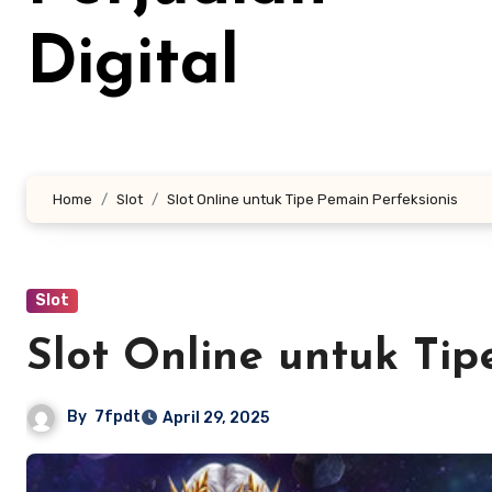
Digital
Home
Slot
Slot Online untuk Tipe Pemain Perfeksionis
Slot
Slot Online untuk Tip
By
7fpdt
April 29, 2025