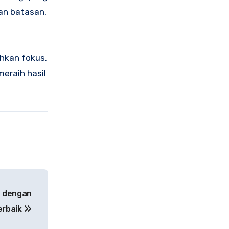
an batasan,
hkan fokus.
eraih hasil
e dengan
erbaik