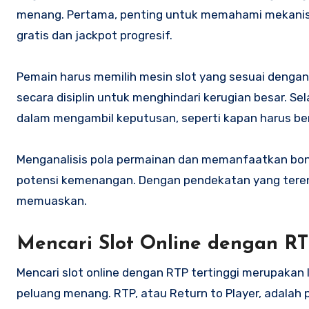
menang. Pertama, penting untuk memahami mekanisme
gratis dan jackpot progresif.
Pemain harus memilih mesin slot yang sesuai denga
secara disiplin untuk menghindari kerugian besar. Sel
dalam mengambil keputusan, seperti kapan harus be
Menganalisis pola permainan dan memanfaatkan bon
potensi kemenangan. Dengan pendekatan yang teren
memuaskan.
Mencari Slot Online dengan RTP
Mencari slot online dengan RTP tertinggi merupakan langkah penting bagi para perfeksionis yang ingin memaksimalkan
peluang menang. RTP, atau Return to Player, adala