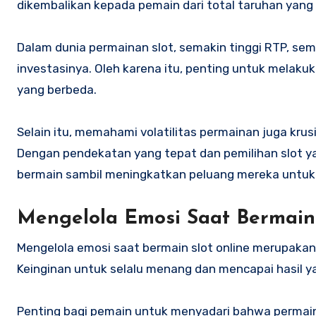
dikembalikan kepada pemain dari total taruhan yang
Dalam dunia permainan slot, semakin tinggi RTP, s
investasinya. Oleh karena itu, penting untuk melak
yang berbeda.
Selain itu, memahami volatilitas permainan juga kru
Dengan pendekatan yang tepat dan pemilihan slot y
bermain sambil meningkatkan peluang mereka untuk 
Mengelola Emosi Saat Bermain 
Mengelola emosi saat bermain slot online merupakan tantangan tersendiri, terutama bagi pemain perfeksionis.
Keinginan untuk selalu menang dan mencapai hasil y
Penting bagi pemain untuk menyadari bahwa permain