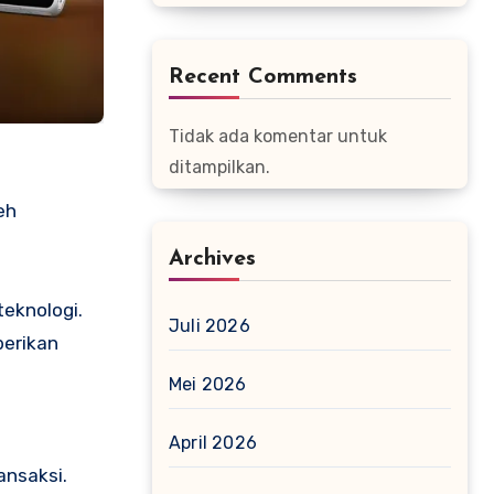
Recent Comments
Tidak ada komentar untuk
ditampilkan.
eh
Archives
teknologi.
Juli 2026
berikan
Mei 2026
April 2026
ansaksi.