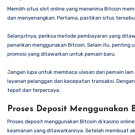
Memilih situs slot online yang menerima Bitcoin memerlukan perhatian khusus agar pengalaman bermain menjadi aman
dan menyenangkan. Pertama, pastikan situs tersebut 
Selanjutnya, periksa metode pembayaran yang dita
penarikan menggunakan Bitcoin. Selain itu, penting 
promosi yang ditawarkan untuk pemain baru.
Jangan lupa untuk membaca ulasan dari pemain lain
layanan pelanggan dan kecepatan transaksi. Dengan 
tepat dan terpercaya.
Proses Deposit Menggunakan Bi
Proses deposit menggunakan Bitcoin di kasino online semakin populer di kalangan pemain karena kecepatan dan
keamanan yang ditawarkannya. Setelah membuat akun 