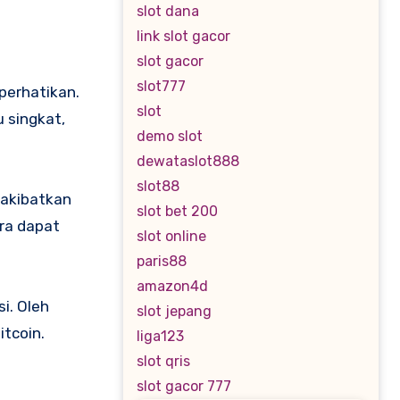
slot dana
link slot gacor
slot gacor
slot777
slot
u singkat,
demo slot
dewataslot888
slot88
gakibatkan
slot bet 200
ara dapat
slot online
paris88
amazon4d
i. Oleh
slot jepang
tcoin.
liga123
slot qris
slot gacor 777