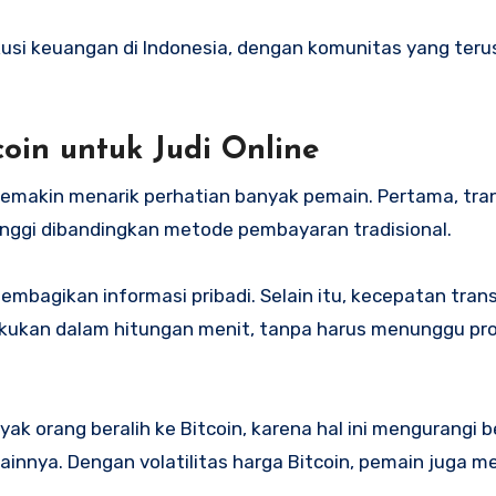
diskusi keuangan di Indonesia, dengan komunitas yang ter
in untuk Judi Online
inggi dibandingkan metode pembayaran tradisional.
bagikan informasi pribadi. Selain itu, kecepatan trans
ilakukan dalam hitungan menit, tanpa harus menunggu pr
ak orang beralih ke Bitcoin, karena hal ini mengurangi 
nnya. Dengan volatilitas harga Bitcoin, pemain juga me