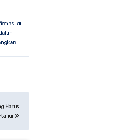
irmasi di
dalah
angkan.
ng Harus
etahui