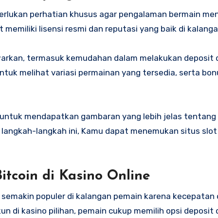
memiliki lisensi resmi dan reputasi yang baik di kalang
warkan, termasuk kemudahan dalam melakukan deposit 
untuk melihat variasi permainan yang tersedia, serta bo
 untuk mendapatkan gambaran yang lebih jelas tentang 
langkah-langkah ini, Kamu dapat menemukan situs slot 
tcoin di Kasino Online
di kasino pilihan, pemain cukup memilih opsi deposit 