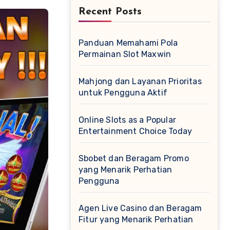
Recent Posts
Panduan Memahami Pola
Permainan Slot Maxwin
Mahjong dan Layanan Prioritas
untuk Pengguna Aktif
Online Slots as a Popular
Entertainment Choice Today
Sbobet dan Beragam Promo
yang Menarik Perhatian
Pengguna
Agen Live Casino dan Beragam
Fitur yang Menarik Perhatian